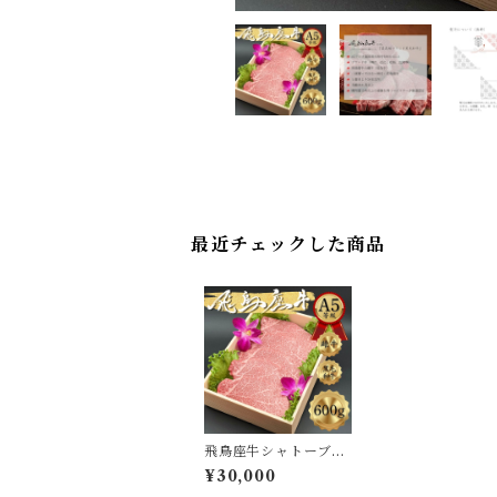
最近チェックした商品
飛鳥座牛シャトーブリ
アン ステーキギフト
¥30,000
120g×5枚