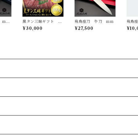
 ｍ
黒タン三昧ギフト ス
飛鳥座刀 牛刀 ｍｍ
飛鳥
フ ｍ
テーキ用/しゃぶしゃ
ぶしゃ
¥30,000
¥27,500
¥10,
ぶ・焼肉用/煮込み
0g
用 タン1本分