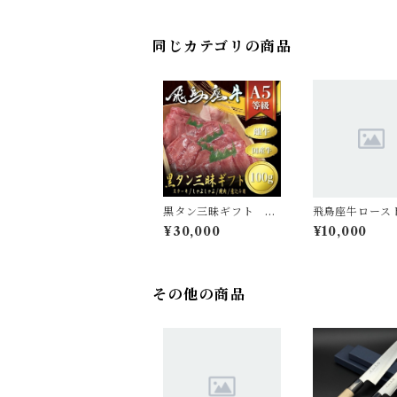
同じカテゴリの商品
黒タン三昧ギフト ス
飛鳥座牛ロース
テーキ用/しゃぶしゃ
フ上ギフト 45
¥30,000
¥10,000
ぶ・焼肉用/煮込み
用 タン1本分
その他の商品