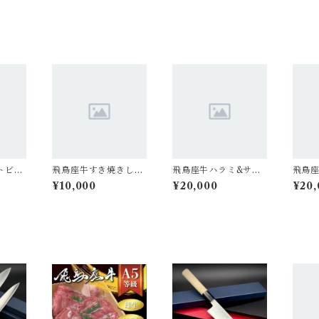
トビー
飛鳥座牛すき焼きしゃ
飛鳥座牛ハラミ&サガ
飛鳥
0g
ぶしゃぶ用ギフト 45
リギフト ハラミ300
ぶしゃ
¥10,000
¥20,000
¥20,
0g
g/サガリ300g
00g