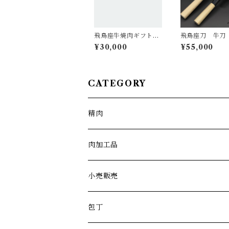
飛鳥座牛焼肉ギフト
飛鳥座刀 牛刀
タン・ハラミ・サガ
ｍ/ペティナイ
¥30,000
¥55,000
リ・シャトーブリアン
ｍ セット
入り（約1キロ）
CATEGORY
精肉
肉加工品
小売販売
包丁