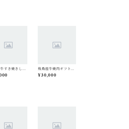
座牛すき焼きしゃ
飛鳥座牛焼肉ギフト
ぶ用ギフト 10
タン・ハラミ・サガ
000
¥30,000
リ・シャトーブリアン
入り（約1キロ）