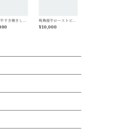
座牛すき焼きしゃ
飛鳥座牛ローストビー
ぶ用ギフト 45
フ上ギフト 450g
000
¥10,000