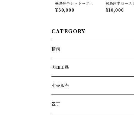
飛鳥座牛シャトーブリ
飛鳥座牛ロース
アン ステーキギフト
フ上ギフト 45
¥30,000
¥10,000
120g×5枚
CATEGORY
精肉
肉加工品
小売販売
包丁