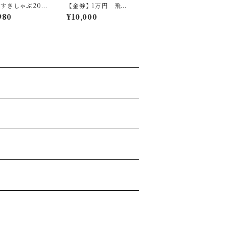
すきしゃぶ200
【金券】1万円 飛鳥
ースステーキ30
座お食事券
980
¥10,000
ット