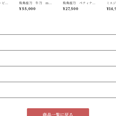
トビー
飛鳥座刀 牛刀 ｍ
飛鳥座刀 ペティナイ
ミスジ
0g
ｍ/ペティナイフ ｍ
フ ｍｍ
ｇ＆ロ
¥55,000
¥27,500
¥14,
ｍ セット
0ｇセ
商品一覧に戻る